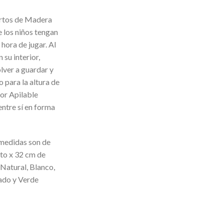
rtos de Madera
 los niños tengan
 hora de jugar. Al
 su interior,
lver a guardar y
 para la altura de
or Apilable
entre sí en forma
 medidas son de
lto x 32 cm de
 Natural, Blanco,
sado y Verde