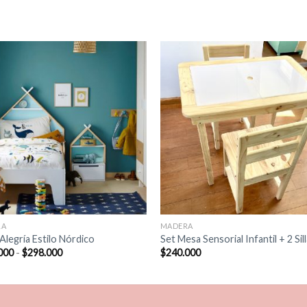
RA
MADERA
Alegría Estilo Nórdico
Set Mesa Sensorial Infantil + 2 Sil
Rango
000
-
$
298.000
$
240.000
de
precios:
desde
$254.000
hasta