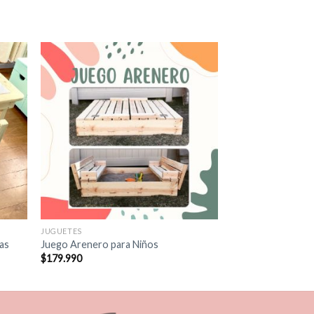
MADERA
Cama Nido Especia
Plegables Emiliano
$
399.990
JUGUETES
las
Juego Arenero para Niños
$
179.990