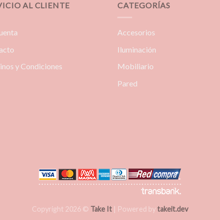
$298.000
VICIO AL CLIENTE
CATEGORÍAS
uenta
Accesorios
acto
Iluminación
inos y Condiciones
Mobiliario
Pared
Copyright 2026 ©
Take It
| Powered by
takeit.dev