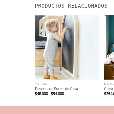
PRODUCTOS RELACIONADOS
MADERA
MADE
Pizarra con Forma de Casa
Cama 
Rango
$
48.000
-
$
54.000
$
254.
de
precios:
desde
$48.000
hasta