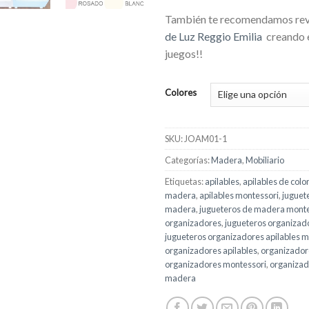
También te recomendamos rev
de Luz Reggio Emilia
creando 
juegos!!
Colores
SKU:
JOAM01-1
Categorías:
Madera
,
Mobiliario
Etiquetas:
apilables
,
apilables de colo
madera
,
apilables montessori
,
juguet
madera
,
jugueteros de madera monte
organizadores
,
jugueteros organizado
jugueteros organizadores apilables 
organizadores apilables
,
organizador
organizadores montessori
,
organizad
madera