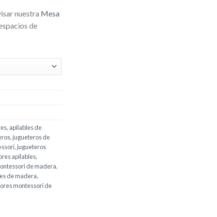
isar nuestra
Mesa
espacios de
res
,
apilables de
eros
,
jugueteros de
ssori
,
jugueteros
res apilables
,
montessori de madera
,
es de madera
,
ores montessori de