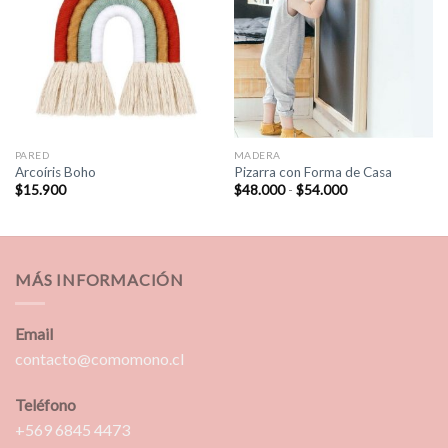
PARED
MADERA
Arcoíris Boho
Pizarra con Forma de Casa
Rango
$
15.900
$
48.000
-
$
54.000
de
precios:
desde
$48.000
hasta
$54.000
MÁS INFORMACIÓN
Email
contacto@comomono.cl
Teléfono
+569 6845 4473