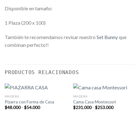
Disponible en tamaño:
1 Plaza (200 x 100)
También te recomendamos revisar nuestro
Set Bunny
que
combinan perfecto!!
PRODUCTOS RELACIONADOS
MADERA
MADERA
Pizarra con Forma de Casa
Cama Casa Montessori
Rango
Rango
$
48.000
-
$
54.000
$
231.000
-
$
253.000
de
de
precios:
precios:
desde
desde
$48.000
$231.000
hasta
hasta
$54.000
$253.000