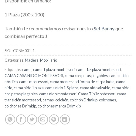
Disponible en tamaño:
1 Plaza (200 x 100)
También te recomendamos revisar nuestro
Set Bunny
que
combinan perfecto!!
SKU:
CCNM001-1
Categorías:
Madera
,
Mobiliario
Etiquetas:
cama
,
cama 1 plaza montessori
,
cama 1.5 plaza montessori
,
CAMA CASA NIDO MONTESSORI
,
cama con patas plegables
,
cama estilo
nórdico
,
cama montessori
,
cama montessori forma de carpa india
,
cama
nido
,
cama nido 1 plaza
,
cama nido 1.5 plaza
,
cama nido alzable
,
cama nido
con patas plegables
,
cama nido montessori
,
Cama Tipi Montessori
,
cama
transición montessori
,
camas
,
colchón
,
colchón Drimkip
,
colchones
,
colchones Drimkip
,
colchones marca Drimkip