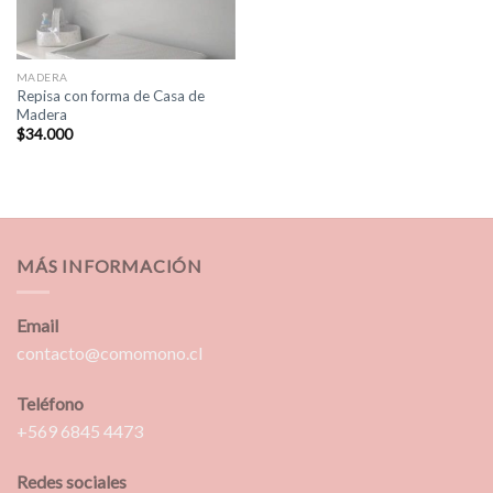
MADERA
Repisa con forma de Casa de
Madera
$
34.000
MÁS INFORMACIÓN
Email
contacto@comomono.cl
Teléfono
+569 6845 4473
Redes sociales