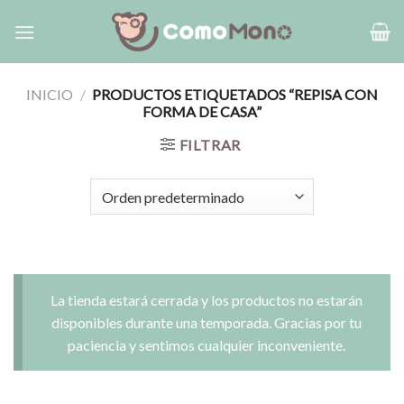
Saltar
al
contenido
INICIO
/
PRODUCTOS ETIQUETADOS “REPISA CON
FORMA DE CASA”
FILTRAR
La tienda estará cerrada y los productos no estarán
disponibles durante una temporada. Gracias por tu
paciencia y sentimos cualquier inconveniente.