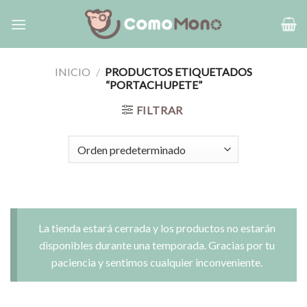
Saltar
al
contenido
INICIO
/
PRODUCTOS ETIQUETADOS
“PORTACHUPETE”
FILTRAR
La tienda estará cerrada y los productos no estarán
disponibles durante una temporada. Gracias por tu
paciencia y sentimos cualquier inconveniente.