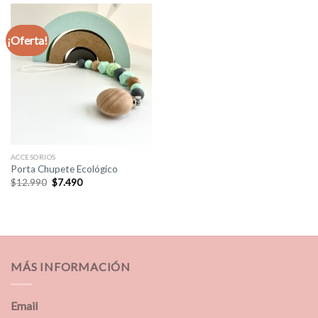
¡Oferta!
ACCESORIOS
Porta Chupete Ecológico
El
El
$
12.990
$
7.490
precio
precio
original
actual
era:
es:
$12.990.
$7.490.
MÁS INFORMACIÓN
Email