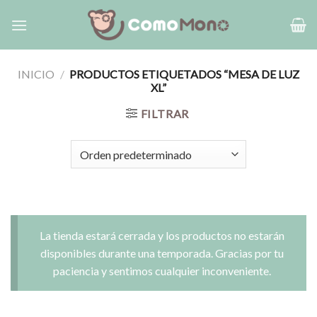
Saltar
al
contenido
INICIO
/
PRODUCTOS ETIQUETADOS “MESA DE LUZ
XL”
FILTRAR
La tienda estará cerrada y los productos no estarán
disponibles durante una temporada. Gracias por tu
paciencia y sentimos cualquier inconveniente.