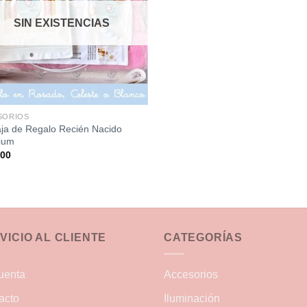
SIN EXISTENCIAS
SORIOS
aja de Regalo Recién Nacido
ium
000
VICIO AL CLIENTE
CATEGORÍAS
uenta
Accesorios
acto
Iluminación