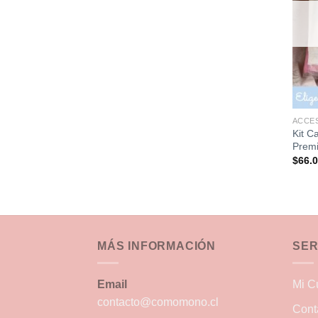
ACCE
Kit C
Prem
$
66.
MÁS INFORMACIÓN
SER
Email
Mi C
contacto@comomono.cl
Cont