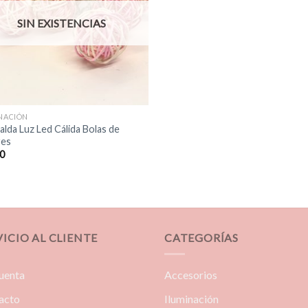
SIN EXISTENCIAS
NACIÓN
alda Luz Led Cálida Bolas de
res
0
VICIO AL CLIENTE
CATEGORÍAS
uenta
Accesorios
acto
Iluminación