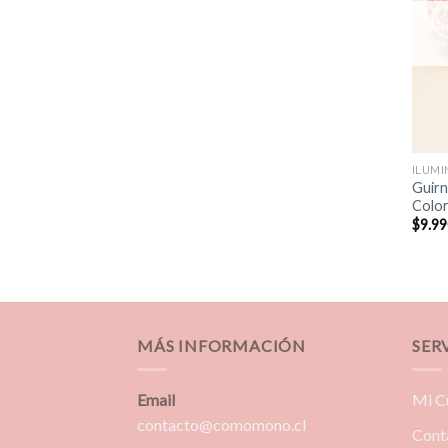
ILUMI
Guirn
Colo
$
9.99
MÁS INFORMACIÓN
SER
Email
Mi C
contacto@comomono.cl
Cont