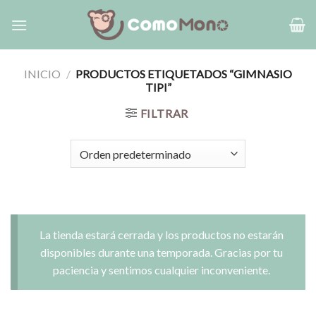
Saltar
al
contenido
INICIO
/
PRODUCTOS ETIQUETADOS “GIMNASIO
TIPI”
FILTRAR
La tienda estará cerrada y los productos no estarán
disponibles durante una temporada. Gracias por tu
paciencia y sentimos cualquier inconveniente.