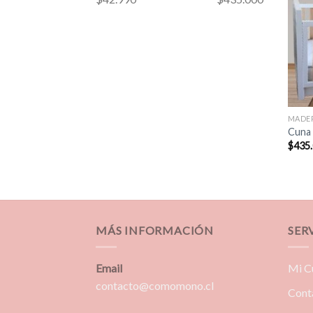
MADE
Cuna 
$
435
MÁS INFORMACIÓN
SER
Email
Mi C
contacto@comomono.cl
Cont