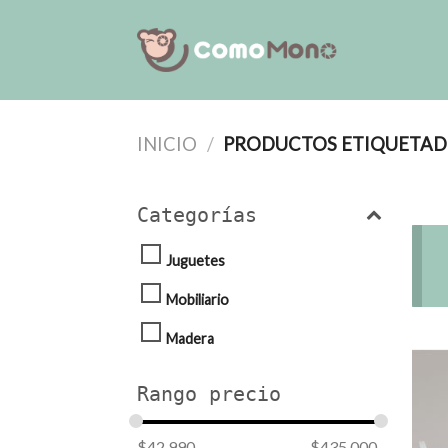
Saltar
al
contenido
INICIO
/
PRODUCTOS ETIQUETADO
Categorías
Juguetes
Mobiliario
Madera
Rango precio
$
42.990
$
435.000