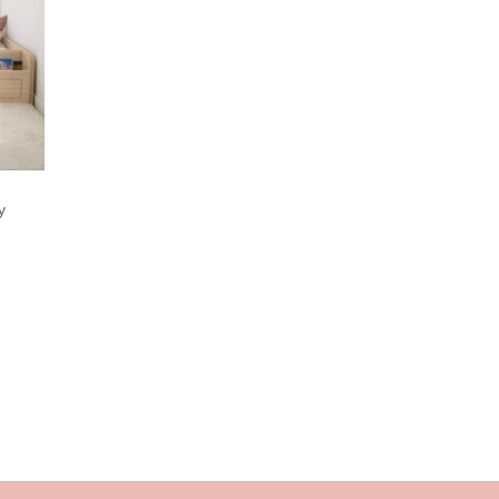
precios:
desde
$352.000
hasta
$382.000
y