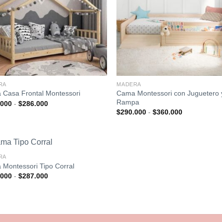
RA
MADERA
Cama Montessori con Juguetero 
Casa Frontal Montessori
Rampa
Rango
.000
-
$
286.000
de
Rango
$
290.000
-
$
360.000
precios:
de
desde
precios:
$242.000
desde
hasta
$290.000
$286.000
hasta
$360.000
RA
Montessori Tipo Corral
Rango
.000
-
$
287.000
de
precios:
desde
$242.000
hasta
$287.000