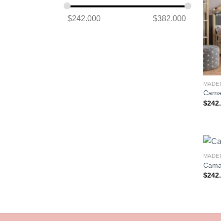
$
242.000
$
382.000
MADE
Cama 
$
242
MADE
Cama 
$
242