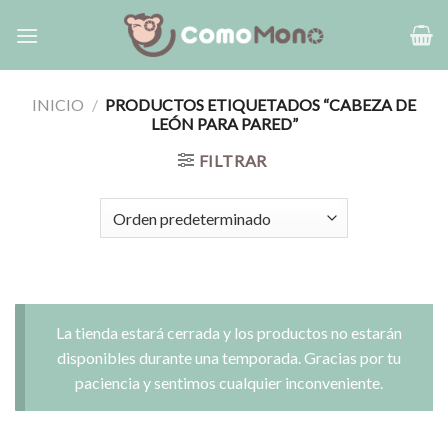
Saltar
al
contenido
INICIO
/
PRODUCTOS ETIQUETADOS “CABEZA DE
LEÓN PARA PARED”
FILTRAR
La tienda estará cerrada y los productos no estarán
disponibles durante una temporada. Gracias por tu
paciencia y sentimos cualquier inconveniente.