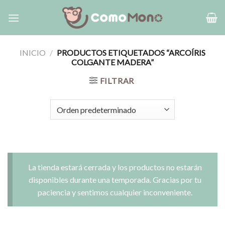
Saltar
al
contenido
INICIO
/
PRODUCTOS ETIQUETADOS “ARCOÍRIS
COLGANTE MADERA”
FILTRAR
La tienda estará cerrada y los productos no estarán
disponibles durante una temporada. Gracias por tu
paciencia y sentimos cualquier inconveniente.